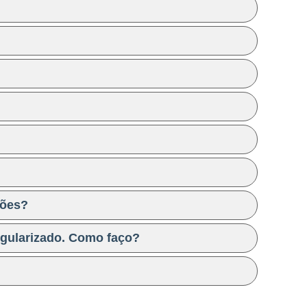
ções?
egularizado. Como faço?