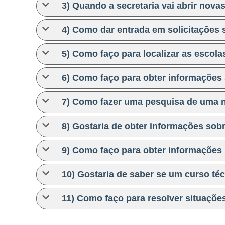
3) Quando a secretaria vai abrir nova
ã
o
4) Como dar entrada em solicitações 
e
E
5) Como faço para localizar as escola
s
p
6) Como faço para obter informaçõe
o
r
7) Como fazer uma pesquisa de uma no
t
e
8) Gostaria de obter informações s
s
d
9) Como faço para obter informações 
e
P
10) Gostaria de saber se um curso té
e
r
11) Como faço para resolver situaçõe
n
a