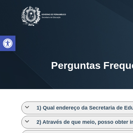
S
S
E
e
E
c
r
e
Abrir a barra de ferramentas
t
a
r
Perguntas Frequ
i
a
d
e
E
d
1) Qual endereço da Secretaria de E
u
c
2) Através de que meio, posso obter 
a
ç