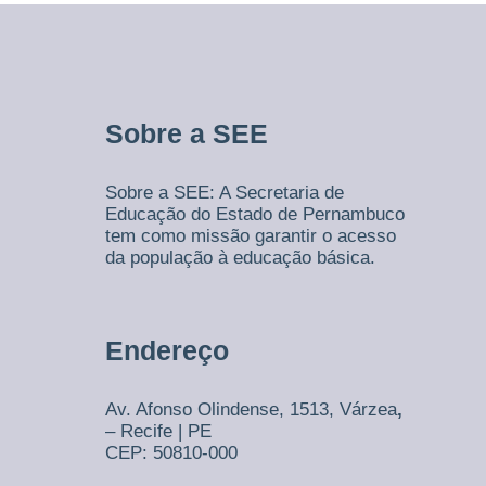
m
b
u
c
o
Sobre a SEE
Sobre a SEE: A Secretaria de
Educação do Estado de Pernambuco
tem como missão garantir o acesso
da população à educação básica.
Endereço
Av. Afonso Olindense, 1513,
Várzea
,
– Recife | PE
CEP: 50810-000