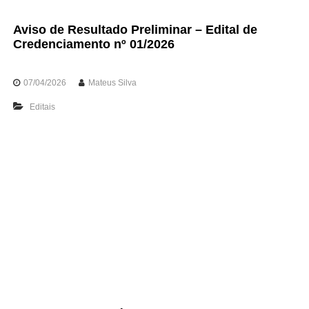
o
r
Aviso de Resultado Preliminar – Edital de
t
Credenciamento nº 01/2026
e
s
d
07/04/2026
Mateus Silva
e
P
Editais
e
r
n
a
m
b
u
c
o