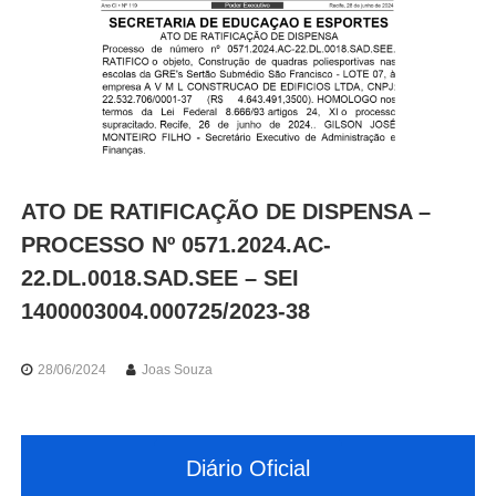
o
r
t
e
s
d
e
P
e
r
ATO DE RATIFICAÇÃO DE DISPENSA –
n
a
PROCESSO Nº 0571.2024.AC-
m
22.DL.0018.SAD.SEE – SEI
b
u
1400003004.000725/2023-38
c
o
28/06/2024
Joas Souza
Diário Oficial