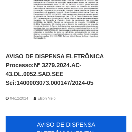
o
r
t
e
s
d
e
P
e
r
AVISO DE DISPENSA ELETRÔNICA
n
a
Processo:Nº 3279.2024.AC-
m
43.DL.0052.SAD.SEE
b
u
Sei:1400003073.000147/2024-05
c
o
04/12/2024
Elson Melo
AVISO DE DISPENSA