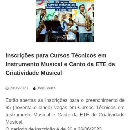
o
r
t
e
s
d
e
P
e
r
Inscrições para Cursos Técnicos em
n
a
Instrumento Musical e Canto da ETE de
m
Criatividade Musical
b
u
c
o
20/06/2023
Joas Souza
Estão abertas as inscrições para o preenchimento de
95 (noventa e cinco) vagas em Cursos Técnicos em
Instrumento Musical e Canto da ETE de Criatividade
Musical.
O período de inscrição é de 20 a 26/06/2023.