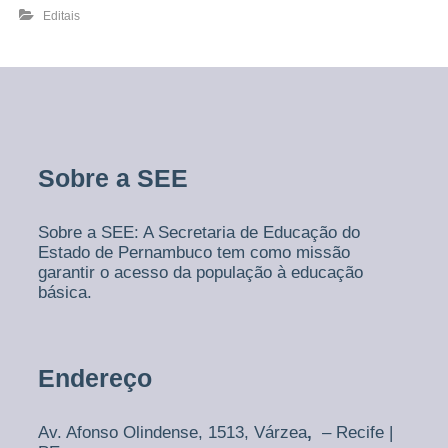
o
Editais
r
t
e
s
d
e
P
e
Sobre a SEE
r
n
a
m
Sobre a SEE: A Secretaria de Educação do
b
Estado de Pernambuco tem como missão
u
garantir o acesso da população à educação
c
básica.
o
Endereço
Av. Afonso Olindense, 1513,
Várzea
,
– Recife |