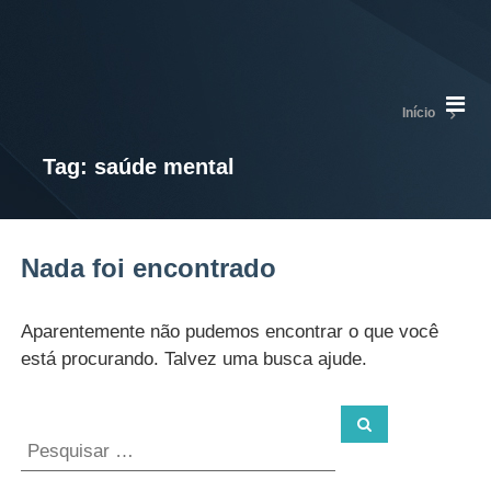
S
S
e
E
c
E
r
e
Início
t
a
Tag:
saúde mental
r
i
a
d
e
Nada foi encontrado
E
d
u
c
Aparentemente não pudemos encontrar o que você
a
está procurando. Talvez uma busca ajude.
ç
ã
o
e
E
s
p