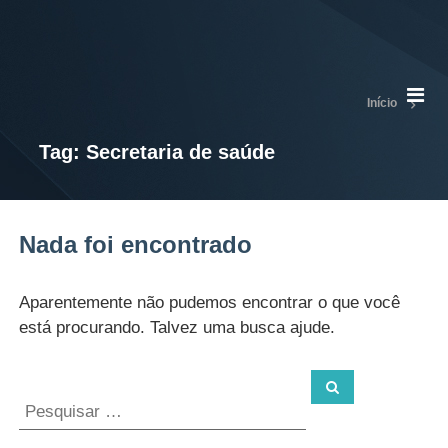
S
S
e
E
c
E
r
e
Início
t
a
Tag:
Secretaria de saúde
r
i
a
d
e
Nada foi encontrado
E
d
u
c
Aparentemente não pudemos encontrar o que você
a
está procurando. Talvez uma busca ajude.
ç
ã
o
e
E
s
p