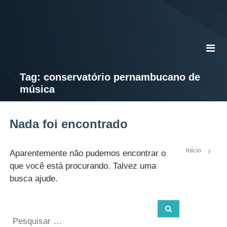
S
S
e
E
c
E
r
e
t
a
Tag:
conservatório pernambucano de
r
música
i
a
d
e
Nada foi encontrado
E
d
u
Início
c
Aparentemente não pudemos encontrar o
a
que você está procurando. Talvez uma
ç
busca ajude.
ã
o
e
E
s
p